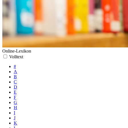
Online-Lexikon
Volltext
#
A
B
C
D
E
F
G
H
I
J
K