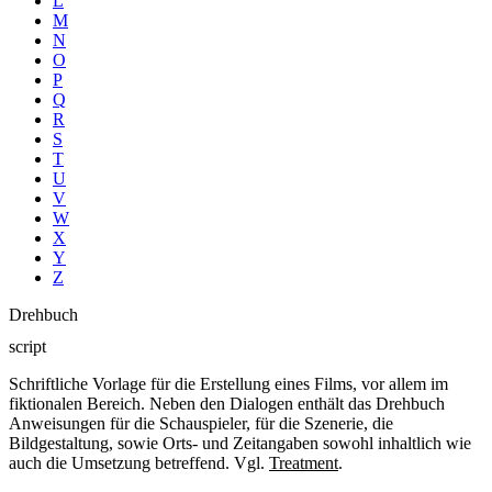
L
M
N
O
P
Q
R
S
T
U
V
W
X
Y
Z
Drehbuch
script
Schriftliche Vorlage für die Erstellung eines Films, vor allem im
fiktionalen Bereich. Neben den Dialogen enthält das Drehbuch
Anweisungen für die Schauspieler, für die Szenerie, die
Bildgestaltung, sowie Orts- und Zeitangaben sowohl inhaltlich wie
auch die Umsetzung betreffend. Vgl.
Treatment
.