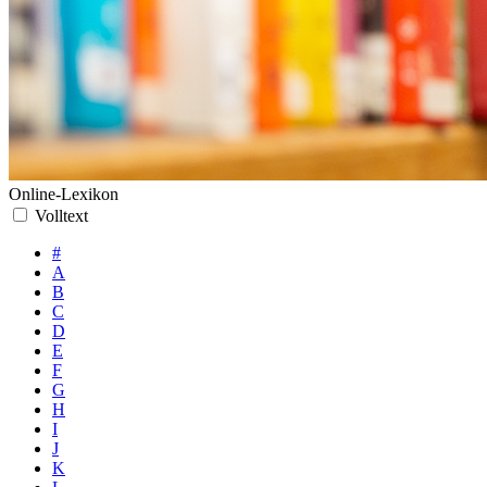
Online-Lexikon
Volltext
#
A
B
C
D
E
F
G
H
I
J
K