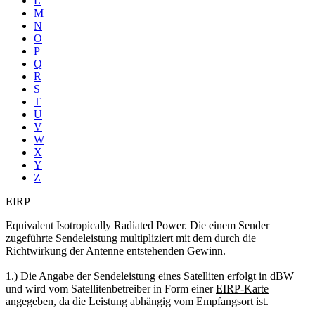
L
M
N
O
P
Q
R
S
T
U
V
W
X
Y
Z
EIRP
Equivalent Isotropically Radiated Power. Die einem Sender
zugeführte Sendeleistung multipliziert mit dem durch die
Richtwirkung der Antenne entstehenden Gewinn.
1.) Die Angabe der Sendeleistung eines Satelliten erfolgt in
dBW
und wird vom Satellitenbetreiber in Form einer
EIRP-Karte
angegeben, da die Leistung abhängig vom Empfangsort ist.