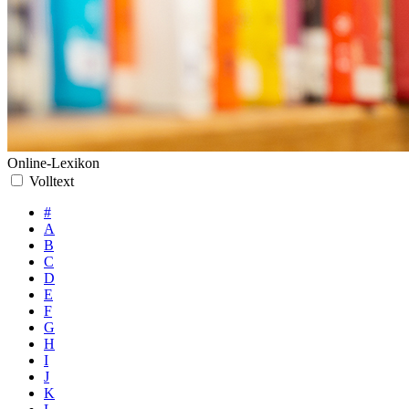
Online-Lexikon
Volltext
#
A
B
C
D
E
F
G
H
I
J
K