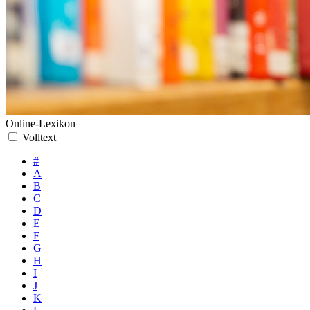
Online-Lexikon
Volltext
#
A
B
C
D
E
F
G
H
I
J
K