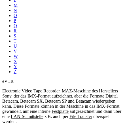
L
M
N
O
P
Q
R
S
T
U
V
W
X
Y
Z
eVTR
Electronic Video Tape Recorder.
MAZ-Maschine
des Herstellers
Sony, der das
IMX-Format
aufzeichnet, aber die Formate
Digital
Betacam
,
Betacam SX
,
Betacam SP
und
Betacam
wiedergeben
kann. Diese Formate können in der Maschine in das IMX-Format
gewandelt, auf eine interne
Festplatte
aufgezeichnet und dann über
eine
LAN-Schnittstelle
z.B. auch per
File Transfer
überspielt
werden.