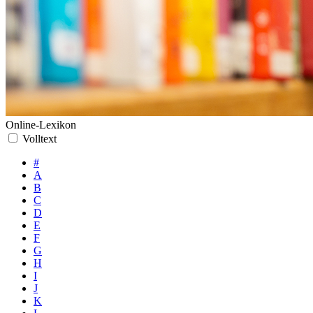
Online-Lexikon
Volltext
#
A
B
C
D
E
F
G
H
I
J
K