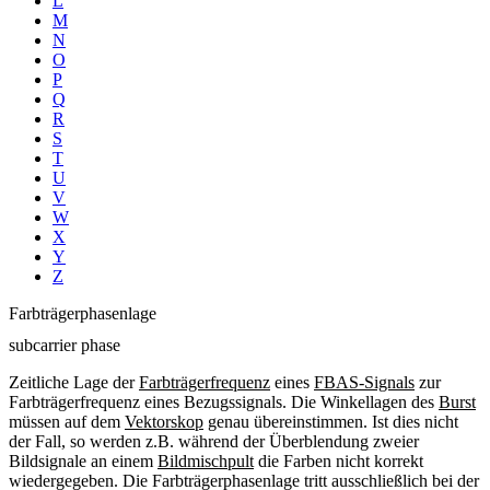
L
M
N
O
P
Q
R
S
T
U
V
W
X
Y
Z
Farbträgerphasenlage
subcarrier phase
Zeitliche Lage der
Farbträgerfrequenz
eines
FBAS-Signals
zur
Farbträgerfrequenz eines Bezugssignals. Die Winkellagen des
Burst
müssen auf dem
Vektorskop
genau übereinstimmen. Ist dies nicht
der Fall, so werden z.B. während der Überblendung zweier
Bildsignale an einem
Bildmischpult
die Farben nicht korrekt
wiedergegeben. Die Farbträgerphasenlage tritt ausschließlich bei der