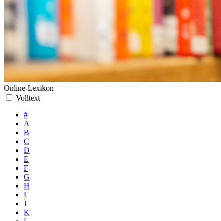
Online-Lexikon
Volltext
#
A
B
C
D
E
F
G
H
I
J
K