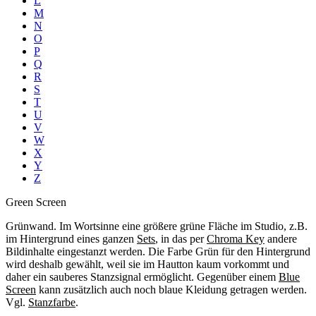
L
M
N
O
P
Q
R
S
T
U
V
W
X
Y
Z
Green Screen
Grünwand. Im Wortsinne eine größere grüne Fläche im Studio, z.B.
im Hintergrund eines ganzen
Sets
, in das per
Chroma Key
andere
Bildinhalte eingestanzt werden. Die Farbe Grün für den Hintergrund
wird deshalb gewählt, weil sie im Hautton kaum vorkommt und
daher ein sauberes Stanzsignal ermöglicht. Gegenüber einem
Blue
Screen
kann zusätzlich auch noch blaue Kleidung getragen werden.
Vgl.
Stanzfarbe
.