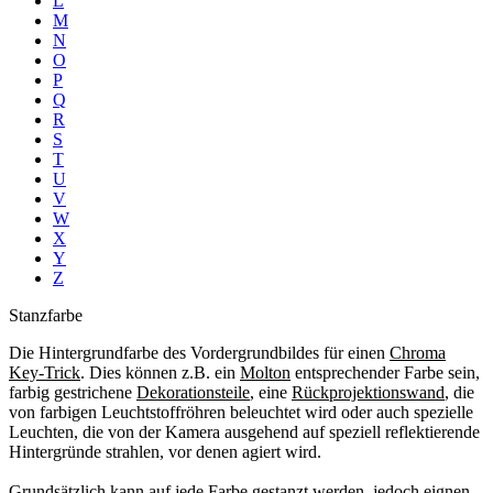
L
M
N
O
P
Q
R
S
T
U
V
W
X
Y
Z
Stanzfarbe
Die Hintergrundfarbe des Vordergrundbildes für einen
Chroma
Key-Trick
. Dies können z.B. ein
Molton
entsprechender Farbe sein,
farbig gestrichene
Dekorationsteile
, eine
Rückprojektionswand
, die
von farbigen Leuchtstoffröhren beleuchtet wird oder auch spezielle
Leuchten, die von der Kamera ausgehend auf speziell reflektierende
Hintergründe strahlen, vor denen agiert wird.
Grundsätzlich kann auf jede Farbe gestanzt werden, jedoch eignen