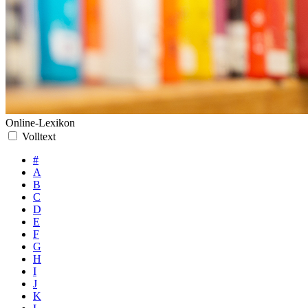
Online-Lexikon
Volltext
#
A
B
C
D
E
F
G
H
I
J
K