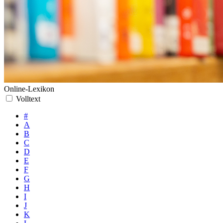
Online-Lexikon
Volltext
#
A
B
C
D
E
F
G
H
I
J
K