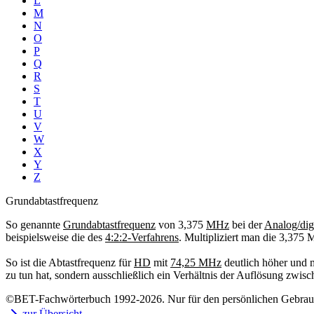
L
M
N
O
P
Q
R
S
T
U
V
W
X
Y
Z
Grundabtastfrequenz
So genannte
Grundabtastfrequenz
von 3,375
MHz
bei der
Analog/dig
beispielsweise die des
4:2:2-Verfahrens
. Multipliziert man die 3,375 
So ist die Abtastfrequenz für
HD
mit
74,25 MHz
deutlich höher und m
zu tun hat, sondern ausschließlich ein Verhältnis der Auflösung zwi
©BET-Fachwörterbuch 1992-2026. Nur für den persönlichen Gebrauch
zur Übersicht