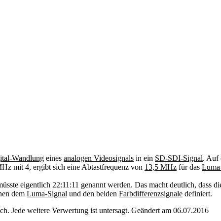
ital-Wandlung
eines
analogen Videosignals
in ein
SD-SDI-Signal
. Auf
MHz mit 4, ergibt sich eine Abtastfrequenz von
13,5 MHz
für das
Luma-
üsste eigentlich 22:11:11 genannt werden. Das macht deutlich, dass di
schen dem
Luma-Signal
und den beiden
Farbdifferenzsignale
definiert.
. Jede weitere Verwertung ist untersagt. Geändert am 06.07.2016