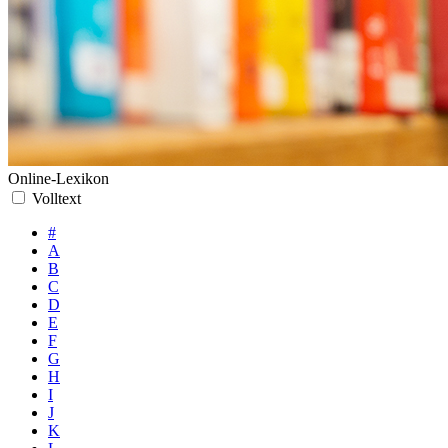
Online-Lexikon
Volltext
#
A
B
C
D
E
F
G
H
I
J
K