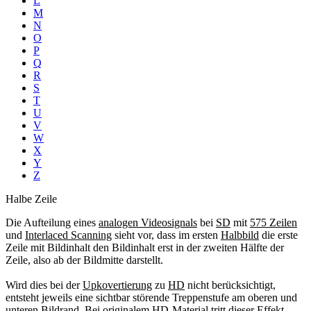
L
M
N
O
P
Q
R
S
T
U
V
W
X
Y
Z
Halbe Zeile
Die Aufteilung eines
analogen Videosignals
bei
SD
mit
575 Zeilen
und
Interlaced Scanning
sieht vor, dass im ersten
Halbbild
die erste
Zeile mit Bildinhalt den Bildinhalt erst in der zweiten Hälfte der
Zeile, also ab der Bildmitte darstellt.
Wird dies bei der
Upkovertierung
zu
HD
nicht berücksichtigt,
entsteht jeweils eine sichtbar störende Treppenstufe am oberen und
unteren Bildrand. Bei originalem
HD-Material
tritt dieser Effekt