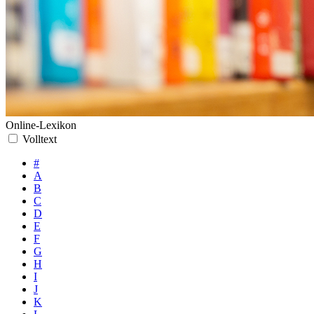
Online-Lexikon
Volltext
#
A
B
C
D
E
F
G
H
I
J
K