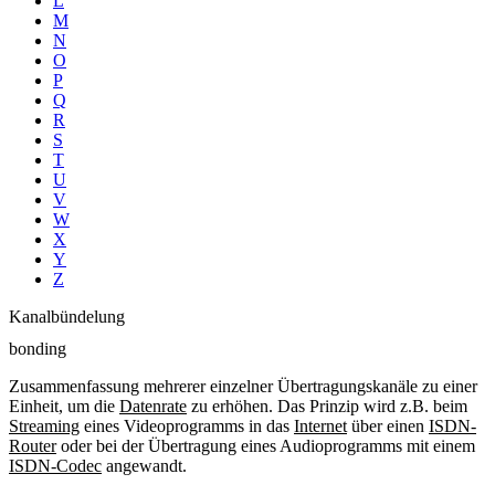
L
M
N
O
P
Q
R
S
T
U
V
W
X
Y
Z
Kanalbündelung
bonding
Zusammenfassung mehrerer einzelner Übertragungskanäle zu einer
Einheit, um die
Datenrate
zu erhöhen. Das Prinzip wird z.B. beim
Streaming
eines Videoprogramms in das
Internet
über einen
ISDN-
Router
oder bei der Übertragung eines Audioprogramms mit einem
ISDN-Codec
angewandt.