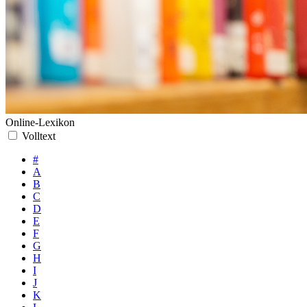
Online-Lexikon
Volltext
#
A
B
C
D
E
F
G
H
I
J
K