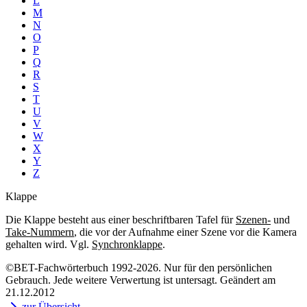
L
M
N
O
P
Q
R
S
T
U
V
W
X
Y
Z
Klappe
Die Klappe besteht aus einer beschriftbaren Tafel für
Szenen-
und
Take-Nummern
, die vor der Aufnahme einer Szene vor die Kamera
gehalten wird. Vgl.
Synchronklappe
.
©BET-Fachwörterbuch 1992-2026. Nur für den persönlichen
Gebrauch. Jede weitere Verwertung ist untersagt. Geändert am
21.12.2012
zur Übersicht