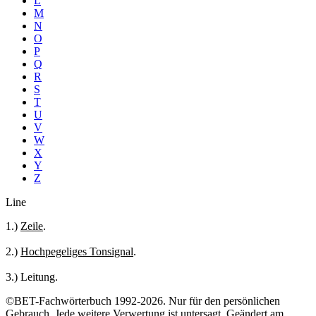
L
M
N
O
P
Q
R
S
T
U
V
W
X
Y
Z
Line
1.)
Zeile
.
2.)
Hochpegeliges Tonsignal
.
3.) Leitung.
©BET-Fachwörterbuch 1992-2026. Nur für den persönlichen
Gebrauch. Jede weitere Verwertung ist untersagt. Geändert am