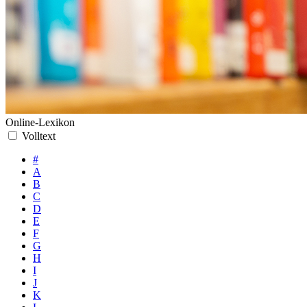
Online-Lexikon
Volltext
#
A
B
C
D
E
F
G
H
I
J
K