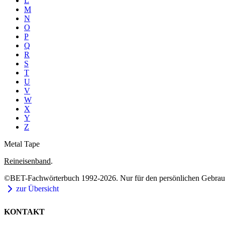
L
M
N
O
P
Q
R
S
T
U
V
W
X
Y
Z
Metal Tape
Reineisenband
.
©BET-Fachwörterbuch 1992-2026. Nur für den persönlichen Gebrauch
zur Übersicht
KONTAKT