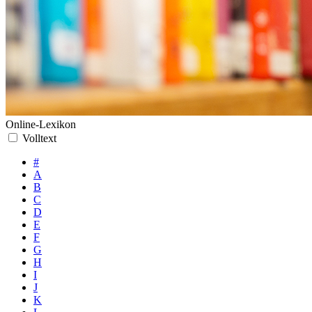
Online-Lexikon
Volltext
#
A
B
C
D
E
F
G
H
I
J
K