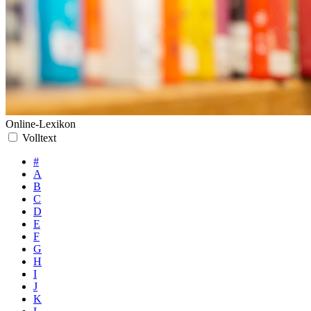
Online-Lexikon
Volltext
#
A
B
C
D
E
F
G
H
I
J
K