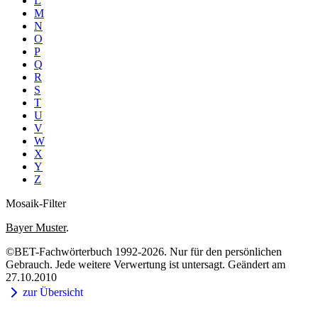
L
M
N
O
P
Q
R
S
T
U
V
W
X
Y
Z
Mosaik-Filter
Bayer Muster
.
©BET-Fachwörterbuch 1992-2026. Nur für den persönlichen
Gebrauch. Jede weitere Verwertung ist untersagt. Geändert am
27.10.2010
zur Übersicht