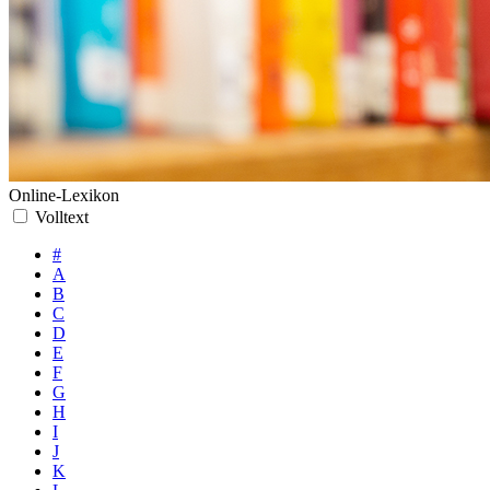
Online-Lexikon
Volltext
#
A
B
C
D
E
F
G
H
I
J
K