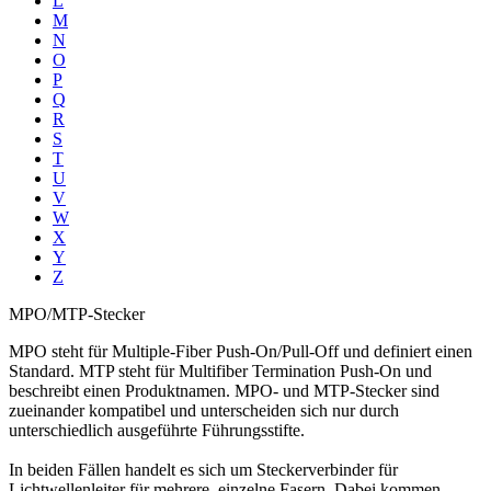
L
M
N
O
P
Q
R
S
T
U
V
W
X
Y
Z
MPO/MTP-Stecker
MPO steht für Multiple-Fiber Push-On/Pull-Off und definiert einen
Standard. MTP steht für Multifiber Termination Push-On und
beschreibt einen Produktnamen. MPO- und MTP-Stecker sind
zueinander kompatibel und unterscheiden sich nur durch
unterschiedlich ausgeführte Führungsstifte.
In beiden Fällen handelt es sich um Steckerverbinder für
Lichtwellenleiter
für mehrere, einzelne Fasern. Dabei kommen