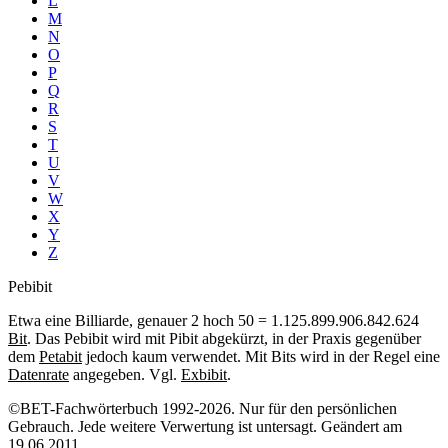
L
M
N
O
P
Q
R
S
T
U
V
W
X
Y
Z
Pebibit
Etwa eine Billiarde, genauer 2 hoch 50 = 1.125.899.906.842.624
Bit
. Das Pebibit wird mit Pibit abgekürzt, in der Praxis gegenüber
dem
Petabit
jedoch kaum verwendet. Mit Bits wird in der Regel eine
Datenrate
angegeben. Vgl.
Exbibit
.
©BET-Fachwörterbuch 1992-2026. Nur für den persönlichen
Gebrauch. Jede weitere Verwertung ist untersagt. Geändert am
19.06.2011