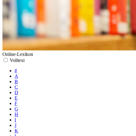
Online-Lexikon
Volltext
#
A
B
C
D
E
F
G
H
I
J
K