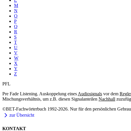
L
M
N
O
P
Q
R
S
T
U
V
W
X
Y
Z
PFL
Pre Fade Listening. Auskoppelung eines
Audiosignals
vor dem
Regle
Mischungsverhältnis, um z.B. diesen Signalanteilen
Nachhall
zuzufüg
©BET-Fachwörterbuch 1992-2026. Nur für den persönlichen Gebrauch
zur Übersicht
KONTAKT