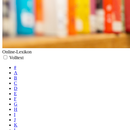
Online-Lexikon
Volltext
#
A
B
C
D
E
F
G
H
I
J
K