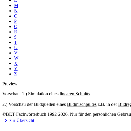
L
M
N
O
P
Q
R
S
T
U
V
W
X
Y
Z
Preview
Vorschau. 1.) Simulation eines
linearen Schnitts
.
2.) Vorschau der Bildquellen eines
Bildmischpultes
z.B. in der
Bildre
©BET-Fachwörterbuch 1992-2026. Nur für den persönlichen Gebrauch
zur Übersicht