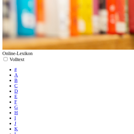
Online-Lexikon
Volltext
#
A
B
C
D
E
F
G
H
I
J
K