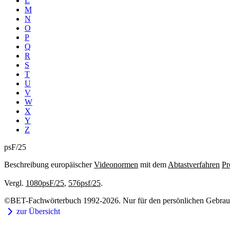
L
M
N
O
P
Q
R
S
T
U
V
W
X
Y
Z
psF/25
Beschreibung europäischer
Videonormen
mit dem
Abtastverfahren
Pr
Vergl.
1080psF/25
,
576psf/25
.
©BET-Fachwörterbuch 1992-2026. Nur für den persönlichen Gebrauch
zur Übersicht