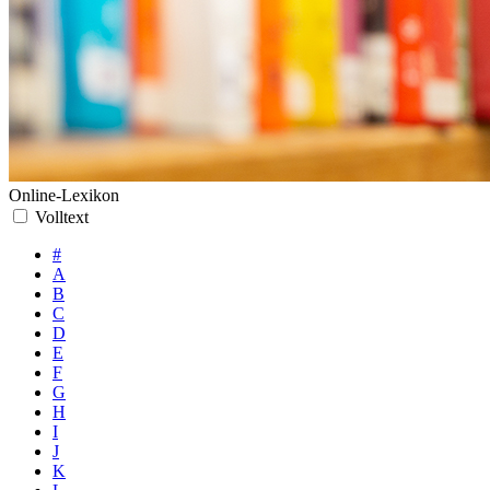
Online-Lexikon
Volltext
#
A
B
C
D
E
F
G
H
I
J
K