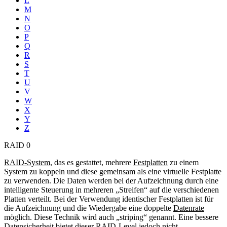
L
M
N
O
P
Q
R
S
T
U
V
W
X
Y
Z
RAID 0
RAID-System
, das es gestattet, mehrere
Festplatten
zu einem
System zu koppeln und diese gemeinsam als eine virtuelle Festplatte
zu verwenden. Die Daten werden bei der Aufzeichnung durch eine
intelligente Steuerung in mehreren „Streifen“ auf die verschiedenen
Platten verteilt. Bei der Verwendung identischer Festplatten ist für
die Aufzeichnung und die Wiedergabe eine doppelte
Datenrate
möglich. Diese Technik wird auch „striping“ genannt. Eine bessere
Datensicherheit bietet dieser RAID-Level jedoch nicht.