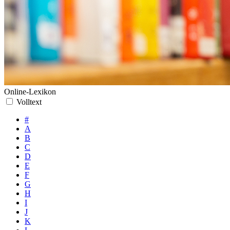
Online-Lexikon
Volltext
#
A
B
C
D
E
F
G
H
I
J
K