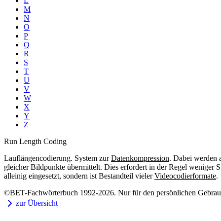
L
M
N
O
P
Q
R
S
T
U
V
W
X
Y
Z
Run Length Coding
Lauflängencodierung. System zur
Datenkompression
. Dabei werden a
gleicher Bildpunkte übermittelt. Dies erfordert in der Regel weniger
alleinig eingesetzt, sondern ist Bestandteil vieler
Videocodierformate
.
©BET-Fachwörterbuch 1992-2026. Nur für den persönlichen Gebrauch
zur Übersicht