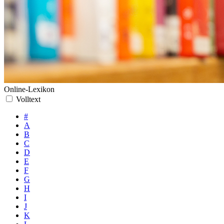
Online-Lexikon
Volltext
#
A
B
C
D
E
F
G
H
I
J
K