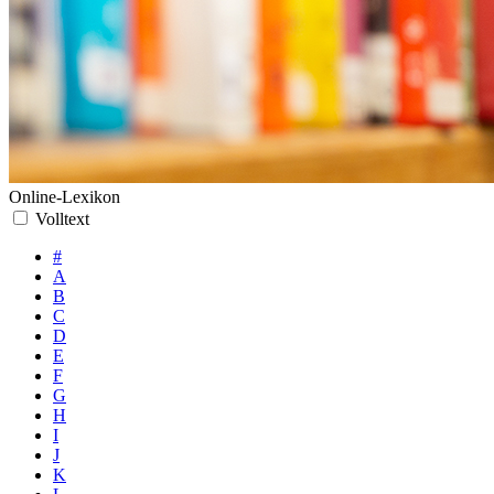
Online-Lexikon
Volltext
#
A
B
C
D
E
F
G
H
I
J
K