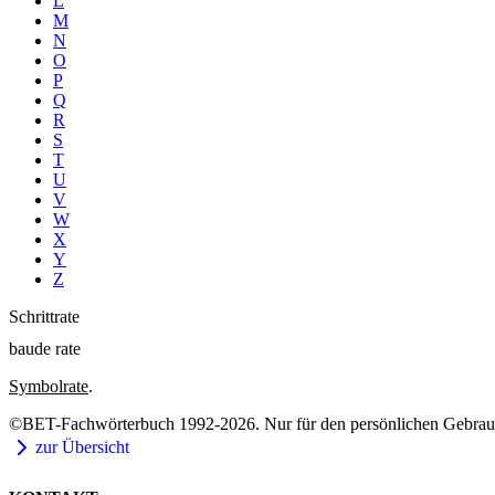
L
M
N
O
P
Q
R
S
T
U
V
W
X
Y
Z
Schrittrate
baude rate
Symbolrate
.
©BET-Fachwörterbuch 1992-2026. Nur für den persönlichen Gebrauch
zur Übersicht