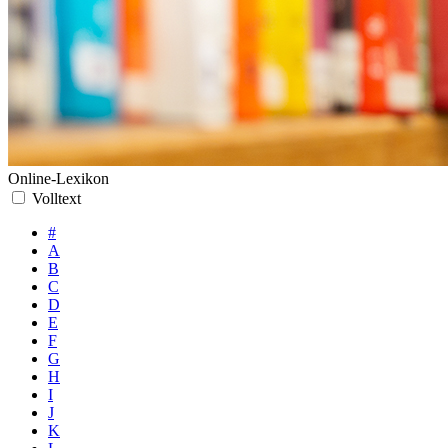
Online-Lexikon
Volltext
#
A
B
C
D
E
F
G
H
I
J
K