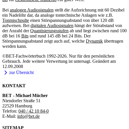
Bei
analogen Audiosignalen
stellt die Aufzeichnung mit 60 Dezibel
ein Nadelöhr dar, da analoge tontechnische Anlagen wie z.B.
Tonmischpulte
einen Störspannungsabstand von über 120 dB
aufweisen. Bei
digitalen Audiosignalen
hängt der Störabstand von
der Anzahl der
Quantisierungsstufen
ab und liegt zwischen rund 100
dB bei 16
Bits
und rund 145 dB bei 24 Bits. Der
Störspannungsabstand zeigt auch auf, welche
Dynamik
übertragen
werden kann.
©BET-Fachwörterbuch 1992-2026. Nur für den persönlichen
Gebrauch. Jede weitere Verwertung ist untersagt. Geändert am
12.09.2008
zur Übersicht
KONTAKT
BET - Michael Mücher
Niendorfer Straße 51
22529 Hamburg
Telefon:
040 / 42 10 84-0
E-Mail:
info@bet.de
SITEMAP