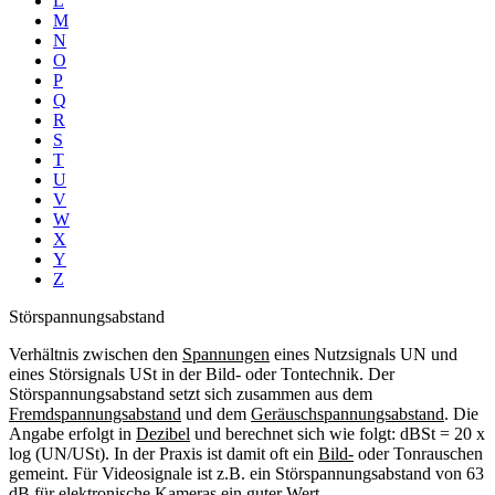
L
M
N
O
P
Q
R
S
T
U
V
W
X
Y
Z
Störspannungsabstand
Verhältnis zwischen den
Spannungen
eines Nutzsignals UN und
eines Störsignals USt in der Bild- oder Tontechnik. Der
Störspannungsabstand setzt sich zusammen aus dem
Fremdspannungsabstand
und dem
Geräuschspannungsabstand
. Die
Angabe erfolgt in
Dezibel
und berechnet sich wie folgt: dBSt = 20 x
log (UN/USt). In der Praxis ist damit oft ein
Bild-
oder Tonrauschen
gemeint. Für Videosignale ist z.B. ein Störspannungsabstand von 63
dB
für
elektronische Kameras
ein guter Wert.