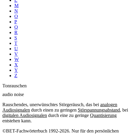
L
M
N
O
P
Q
R
S
T
U
V
W
X
Y
Z
Tonrauschen
audio noise
Rauschendes, unerwünschtes Störgeräusch, das bei
analogen
Audiosignalen
durch einen zu geringen
Störspannungsabstand
, bei
digitalen Audiosignalen
durch eine zu geringe
Quantisierung
entstehen kann.
©BET-Fachwörterbuch 1992-2026. Nur für den persönlichen