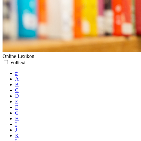
Online-Lexikon
Volltext
#
A
B
C
D
E
F
G
H
I
J
K