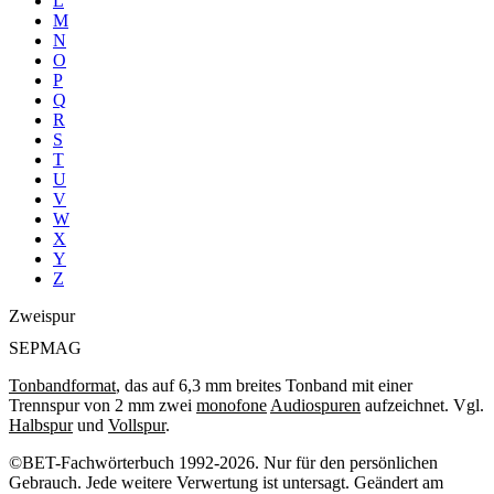
L
M
N
O
P
Q
R
S
T
U
V
W
X
Y
Z
Zweispur
SEPMAG
Tonbandformat
, das auf 6,3 mm breites Tonband mit einer
Trennspur von 2 mm zwei
monofone
Audiospuren
aufzeichnet. Vgl.
Halbspur
und
Vollspur
.
©BET-Fachwörterbuch 1992-2026. Nur für den persönlichen
Gebrauch. Jede weitere Verwertung ist untersagt. Geändert am