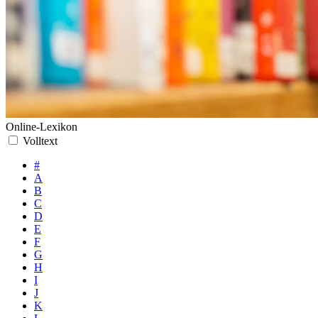
Online-Lexikon
Volltext
#
A
B
C
D
E
F
G
H
I
J
K