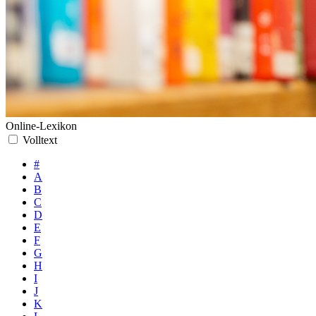
Online-Lexikon
Volltext
#
A
B
C
D
E
F
G
H
I
J
K