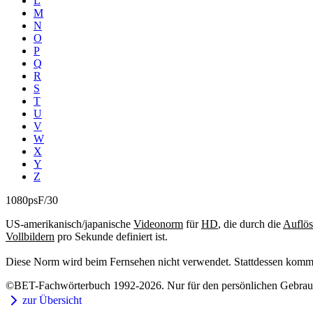
L
M
N
O
P
Q
R
S
T
U
V
W
X
Y
Z
1080psF/30
US-amerikanisch/japanische
Videonorm
für
HD
, die durch die
Auflö
Vollbildern
pro Sekunde definiert ist.
Diese Norm wird beim Fernsehen nicht verwendet. Stattdessen kom
©BET-Fachwörterbuch 1992-2026. Nur für den persönlichen Gebrauch
zur Übersicht