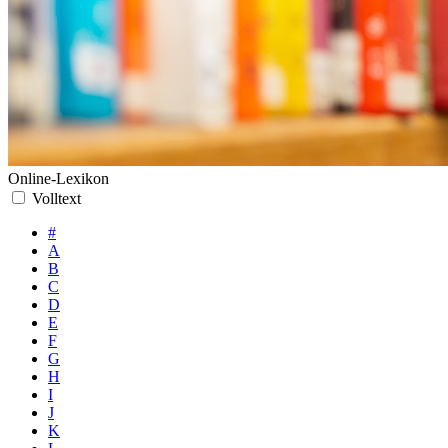
Online-Lexikon
Volltext
#
A
B
C
D
E
F
G
H
I
J
K