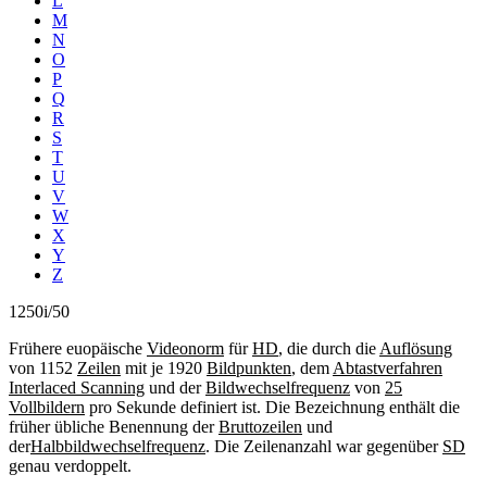
L
M
N
O
P
Q
R
S
T
U
V
W
X
Y
Z
1250i/50
Frühere euopäische
Videonorm
für
HD
, die durch die
Auflösung
von 1152
Zeilen
mit je 1920
Bildpunkten
, dem
Abtastverfahren
Interlaced Scanning
und der
Bildwechselfrequenz
von
25
Vollbildern
pro Sekunde definiert ist. Die Bezeichnung enthält die
früher übliche Benennung der
Bruttozeilen
und
der
Halbbildwechselfrequenz
. Die Zeilenanzahl war gegenüber
SD
genau verdoppelt.