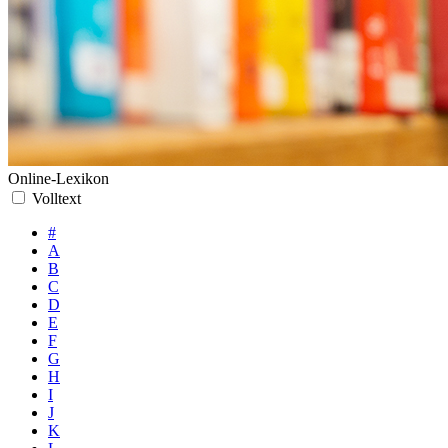
Online-Lexikon
Volltext
#
A
B
C
D
E
F
G
H
I
J
K