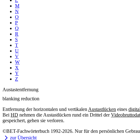
L
M
N
O
P
Q
R
S
T
U
V
W
X
Y
Z
Austastentfernung
blanking reduction
Entfernung der horizontalen und vertikalen
Austastlücken
eines
digit
Bei
HD
nehmen die Austastlücken rund ein Drittel der
Videobruttodat
gespeichert, gehen sie verloren.
©BET-Fachwörterbuch 1992-2026. Nur für den persönlichen Gebrauch
zur Übersicht