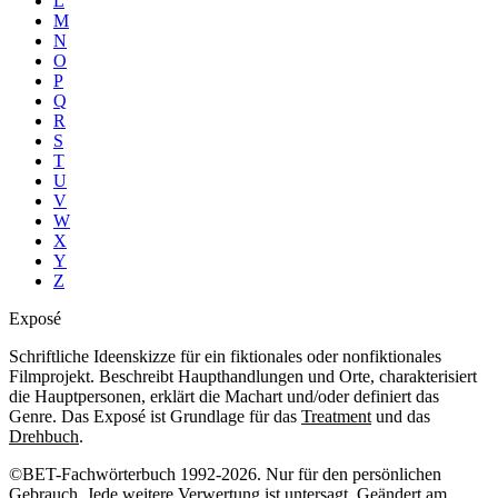
L
M
N
O
P
Q
R
S
T
U
V
W
X
Y
Z
Exposé
Schriftliche Ideenskizze für ein fiktionales oder nonfiktionales
Filmprojekt. Beschreibt Haupthandlungen und Orte, charakterisiert
die Hauptpersonen, erklärt die Machart und/oder definiert das
Genre. Das Exposé ist Grundlage für das
Treatment
und das
Drehbuch
.
©BET-Fachwörterbuch 1992-2026. Nur für den persönlichen
Gebrauch. Jede weitere Verwertung ist untersagt. Geändert am