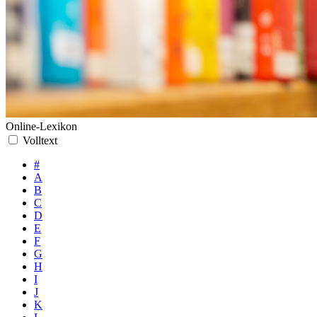
Online-Lexikon
Volltext
#
A
B
C
D
E
F
G
H
I
J
K