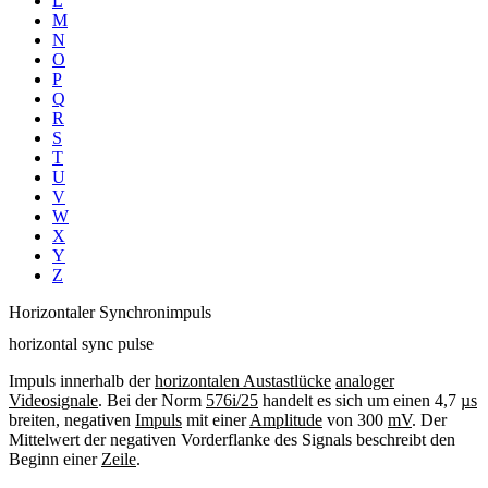
L
M
N
O
P
Q
R
S
T
U
V
W
X
Y
Z
Horizontaler Synchronimpuls
horizontal sync pulse
Impuls innerhalb der
horizontalen Austastlücke
analoger
Videosignale
. Bei der Norm
576i/25
handelt es sich um einen 4,7
µs
breiten, negativen
Impuls
mit einer
Amplitude
von 300
mV
. Der
Mittelwert der negativen Vorderflanke des Signals beschreibt den
Beginn einer
Zeile
.