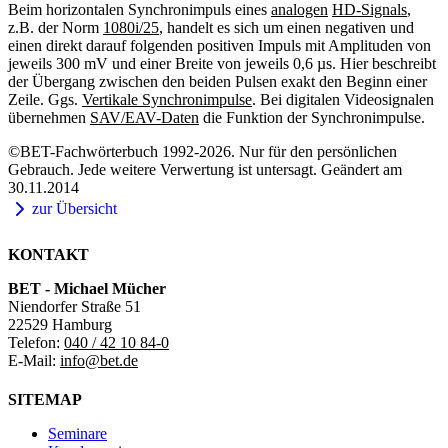
Beim horizontalen Synchronimpuls eines
analogen
HD-Signals
,
z.B. der Norm
1080i/25
, handelt es sich um einen negativen und
einen direkt darauf folgenden positiven Impuls mit Amplituden von
jeweils 300 mV und einer Breite von jeweils 0,6 µs. Hier beschreibt
der Übergang zwischen den beiden Pulsen exakt den Beginn einer
Zeile. Ggs.
Vertikale Synchronimpulse
. Bei digitalen Videosignalen
übernehmen
SAV/EAV-Daten
die Funktion der Synchronimpulse.
©BET-Fachwörterbuch 1992-2026. Nur für den persönlichen
Gebrauch. Jede weitere Verwertung ist untersagt. Geändert am
30.11.2014
zur Übersicht
KONTAKT
BET - Michael Mücher
Niendorfer Straße 51
22529 Hamburg
Telefon:
040 / 42 10 84-0
E-Mail:
info@bet.de
SITEMAP
Seminare