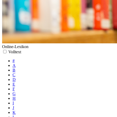
Online-Lexikon
Volltext
#
A
B
C
D
E
F
G
H
I
J
K