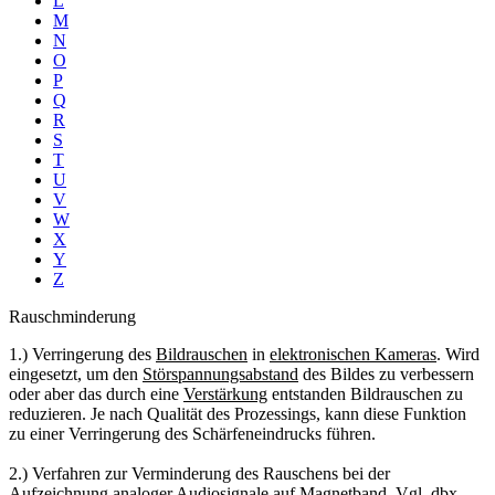
L
M
N
O
P
Q
R
S
T
U
V
W
X
Y
Z
Rauschminderung
1.) Verringerung des
Bildrauschen
in
elektronischen Kameras
. Wird
eingesetzt, um den
Störspannungsabstand
des Bildes zu verbessern
oder aber das durch eine
Verstärkung
entstanden Bildrauschen zu
reduzieren. Je nach Qualität des Prozessings, kann diese Funktion
zu einer Verringerung des Schärfeneindrucks führen.
2.) Verfahren zur Verminderung des Rauschens bei der
Aufzeichnung
analoger Audiosignale
auf
Magnetband
. Vgl.
dbx
,