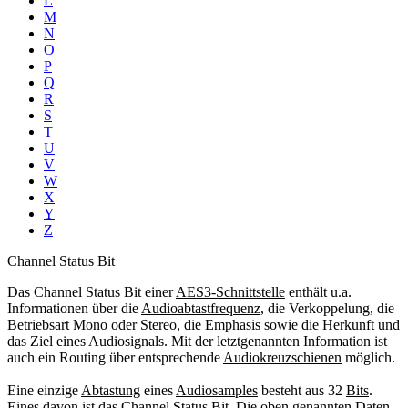
L
M
N
O
P
Q
R
S
T
U
V
W
X
Y
Z
Channel Status Bit
Das Channel Status Bit einer
AES3-Schnittstelle
enthält u.a.
Informationen über die
Audioabtastfrequenz
, die Verkoppelung, die
Betriebsart
Mono
oder
Stereo
, die
Emphasis
sowie die Herkunft und
das Ziel eines Audiosignals. Mit der letztgenannten Information ist
auch ein Routing über entsprechende
Audiokreuzschienen
möglich.
Eine einzige
Abtastung
eines
Audiosamples
besteht aus 32
Bits
.
Eines davon ist das Channel Status Bit. Die oben genannten Daten