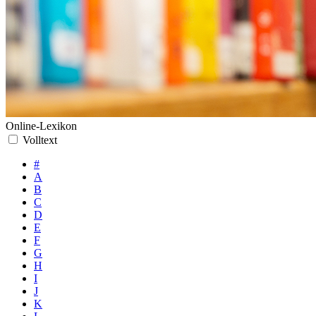
Online-Lexikon
Volltext
#
A
B
C
D
E
F
G
H
I
J
K